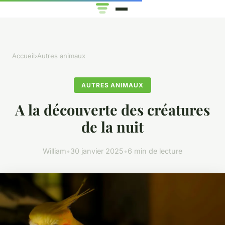
Accueil
›
Autres animaux
AUTRES ANIMAUX
A la découverte des créatures
de la nuit
William
•
30 janvier 2025
•
6 min de lecture